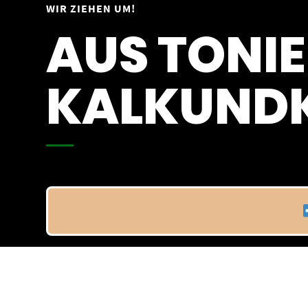
Springe
WIR ZIEHEN UM!
Vom 09.04.25 - 20.04.25
zum
AUS TONIE
Inhalt
KALKUNDK