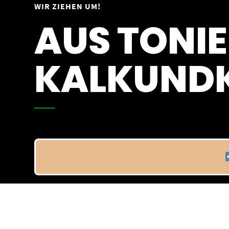
Springe
WIR ZIEHEN UM!
Vom 09.04.25 - 20.04.25
zum
AUS TONIE
Inhalt
KALKUNDK