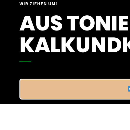
Springe
WIR ZIEHEN UM!
Vom 09.04.25 - 20.04.25
zum
AUS TONIE
Inhalt
KALKUNDK