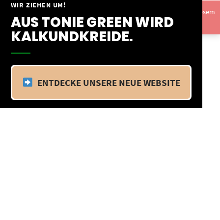
Springe
WIR ZIEHEN UM!
Vom 09.04.25 - 20.04.25 befinden wir uns im Betriebsurlaub. In diesem
zum
AUS TONIE GREEN WIRD
Zeitraum findet kein Versand statt.
Ausblenden
Inhalt
KALKUNDKREIDE.
ENTDECKE UNSERE NEUE WEBSITE