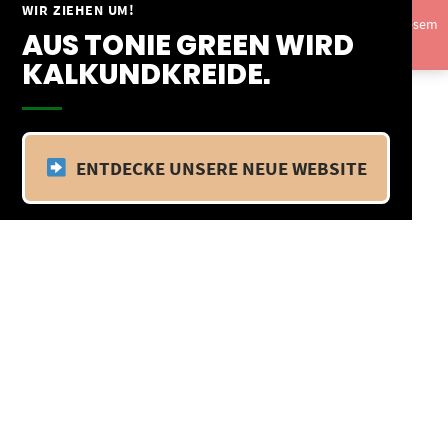
Springe
WIR ZIEHEN UM!
Vom 09.04.25 - 20.04.25 befinden wir uns im Betriebsurlaub. In diesem
zum
AUS TONIE GREEN WIRD
Zeitraum findet kein Versand statt.
Ausblenden
Inhalt
KALKUNDKREIDE.
ENTDECKE UNSERE NEUE WEBSITE