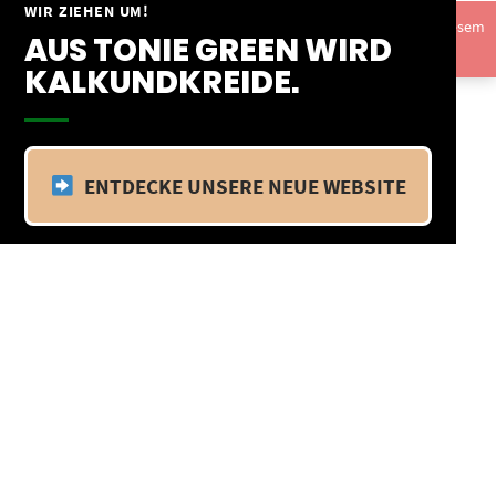
Springe
WIR ZIEHEN UM!
Vom 09.04.25 - 20.04.25 befinden wir uns im Betriebsurlaub. In diesem
zum
AUS TONIE GREEN WIRD
Zeitraum findet kein Versand statt.
Ausblenden
Inhalt
KALKUNDKREIDE.
ENTDECKE UNSERE NEUE WEBSITE