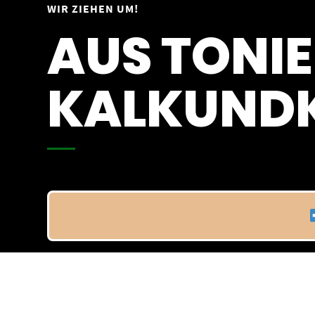
Springe
WIR ZIEHEN UM!
Vom 09.04.25 - 20.04.25
zum
AUS TONIE
Inhalt
KALKUNDK