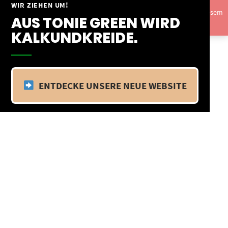
Springe
WIR ZIEHEN UM!
Vom 09.04.25 - 20.04.25 befinden wir uns im Betriebsurlaub. In diesem
zum
AUS TONIE GREEN WIRD
Zeitraum findet kein Versand statt.
Ausblenden
Inhalt
KALKUNDKREIDE.
ENTDECKE UNSERE NEUE WEBSITE