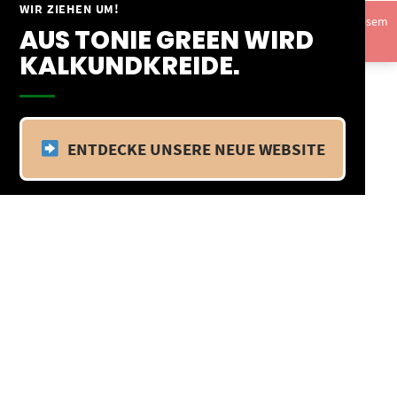
Springe
WIR ZIEHEN UM!
Vom 09.04.25 - 20.04.25 befinden wir uns im Betriebsurlaub. In diesem
zum
AUS TONIE GREEN WIRD
Zeitraum findet kein Versand statt.
Ausblenden
Inhalt
KALKUNDKREIDE.
ENTDECKE UNSERE NEUE WEBSITE