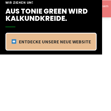
Springe
WIR ZIEHEN UM!
Vom 09.04.25 - 20.04.25 befinden wir uns im Betriebsurlaub. In diesem
zum
AUS TONIE GREEN WIRD
Zeitraum findet kein Versand statt.
Ausblenden
Inhalt
KALKUNDKREIDE.
ENTDECKE UNSERE NEUE WEBSITE