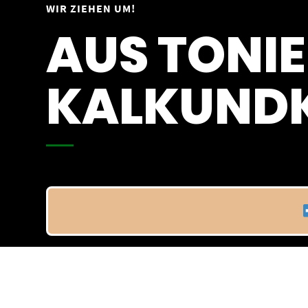
Springe
WIR ZIEHEN UM!
Vom 09.04.25 - 20.04.25
zum
AUS TONIE
Inhalt
KALKUNDK