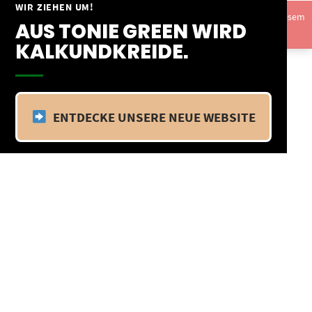
Springe
WIR ZIEHEN UM!
Vom 09.04.25 - 20.04.25 befinden wir uns im Betriebsurlaub. In diesem
zum
AUS TONIE GREEN WIRD
Zeitraum findet kein Versand statt.
Ausblenden
Inhalt
KALKUNDKREIDE.
ENTDECKE UNSERE NEUE WEBSITE