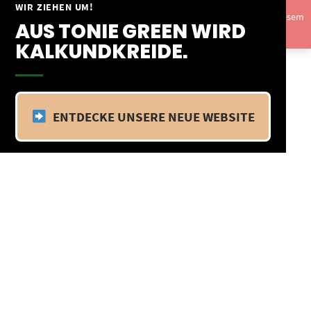
Springe
WIR ZIEHEN UM!
Vom 09.04.25 - 20.04.25 befinden wir uns im Betriebsurlaub. In diesem
zum
AUS TONIE GREEN WIRD
Zeitraum findet kein Versand statt.
Ausblenden
Inhalt
KALKUNDKREIDE.
ENTDECKE UNSERE NEUE WEBSITE