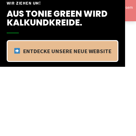
Springe
WIR ZIEHEN UM!
Vom 09.04.25 - 20.04.25 befinden wir uns im Betriebsurlaub. In diesem
zum
AUS TONIE GREEN WIRD
Zeitraum findet kein Versand statt.
Ausblenden
Inhalt
KALKUNDKREIDE.
ENTDECKE UNSERE NEUE WEBSITE