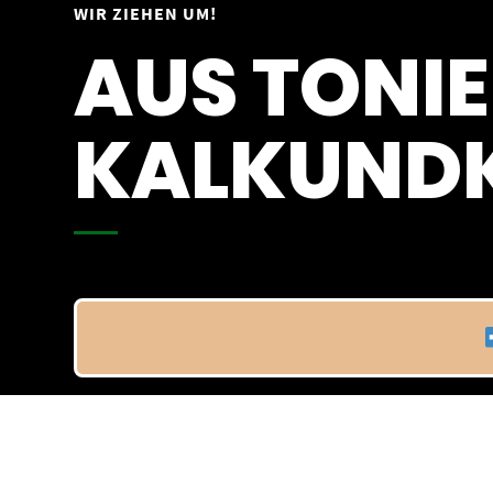
Springe
WIR ZIEHEN UM!
Vom 09.04.25 - 20.04.25
zum
AUS TONIE
Inhalt
KALKUNDK