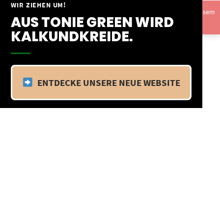
Springe
WIR ZIEHEN UM!
Vom 09.04.25 - 20.04.25 befinden wir uns im Betriebsurlaub. In diesem
zum
AUS TONIE GREEN WIRD
Zeitraum findet kein Versand statt.
Ausblenden
Inhalt
KALKUNDKREIDE.
ENTDECKE UNSERE NEUE WEBSITE