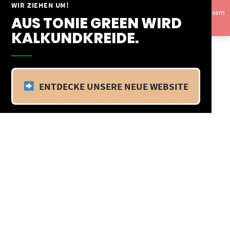
Springe
WIR ZIEHEN UM!
Vom 09.04.25 - 20.04.25 befinden wir uns im Betriebsurlaub. In diesem
zum
AUS TONIE GREEN WIRD
Zeitraum findet kein Versand statt.
Ausblenden
Inhalt
KALKUNDKREIDE.
ENTDECKE UNSERE NEUE WEBSITE