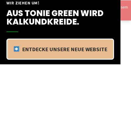
Springe
WIR ZIEHEN UM!
Vom 09.04.25 - 20.04.25 befinden wir uns im Betriebsurlaub. In diesem
zum
AUS TONIE GREEN WIRD
Zeitraum findet kein Versand statt.
Ausblenden
Inhalt
KALKUNDKREIDE.
ENTDECKE UNSERE NEUE WEBSITE