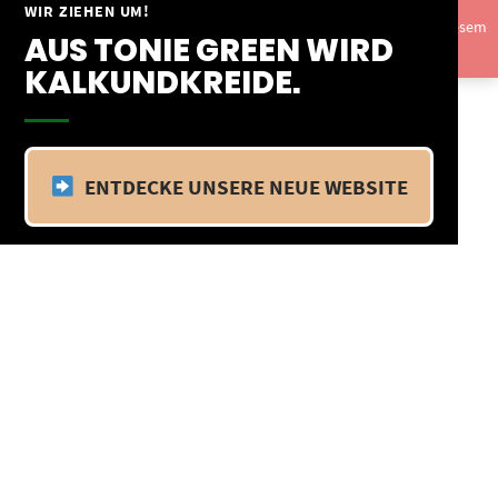
Springe
WIR ZIEHEN UM!
Vom 09.04.25 - 20.04.25 befinden wir uns im Betriebsurlaub. In diesem
zum
AUS TONIE GREEN WIRD
Zeitraum findet kein Versand statt.
Ausblenden
Inhalt
KALKUNDKREIDE.
ENTDECKE UNSERE NEUE WEBSITE