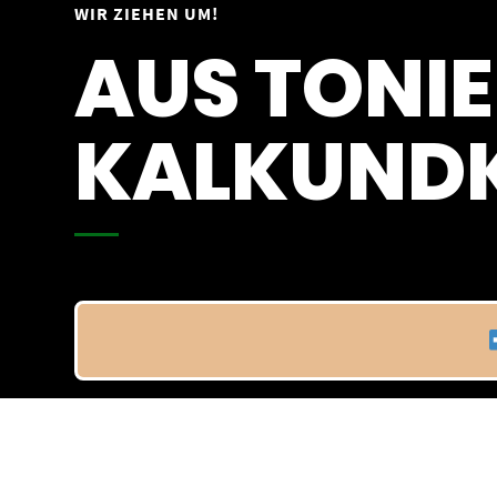
Springe
WIR ZIEHEN UM!
Vom 09.04.25 - 20.04.25
zum
AUS TONIE
Inhalt
KALKUNDK