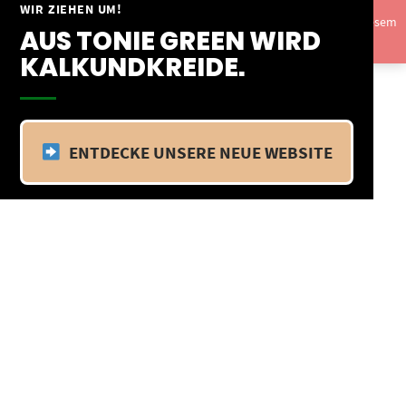
Springe
WIR ZIEHEN UM!
Vom 09.04.25 - 20.04.25 befinden wir uns im Betriebsurlaub. In diesem
zum
AUS TONIE GREEN WIRD
Zeitraum findet kein Versand statt.
Ausblenden
Inhalt
KALKUNDKREIDE.
ENTDECKE UNSERE NEUE WEBSITE