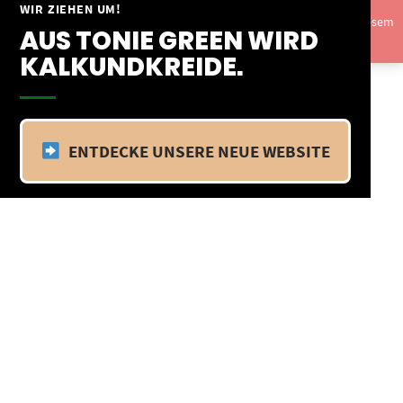
Springe
WIR ZIEHEN UM!
Vom 09.04.25 - 20.04.25 befinden wir uns im Betriebsurlaub. In diesem
zum
AUS TONIE GREEN WIRD
Zeitraum findet kein Versand statt.
Ausblenden
Inhalt
KALKUNDKREIDE.
ENTDECKE UNSERE NEUE WEBSITE