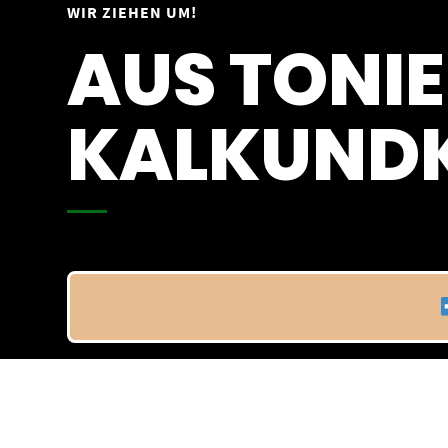
Springe
WIR ZIEHEN UM!
Vom 09.04.25 - 20.04.25
zum
AUS TONIE
Inhalt
KALKUNDK