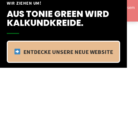
Springe
WIR ZIEHEN UM!
Vom 09.04.25 - 20.04.25 befinden wir uns im Betriebsurlaub. In diesem
zum
AUS TONIE GREEN WIRD
Zeitraum findet kein Versand statt.
Ausblenden
Inhalt
KALKUNDKREIDE.
ENTDECKE UNSERE NEUE WEBSITE