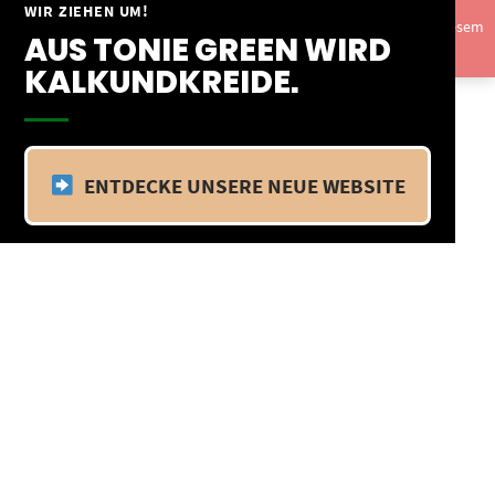
Springe
WIR ZIEHEN UM!
Vom 09.04.25 - 20.04.25 befinden wir uns im Betriebsurlaub. In diesem
zum
AUS TONIE GREEN WIRD
Zeitraum findet kein Versand statt.
Ausblenden
Inhalt
KALKUNDKREIDE.
ENTDECKE UNSERE NEUE WEBSITE