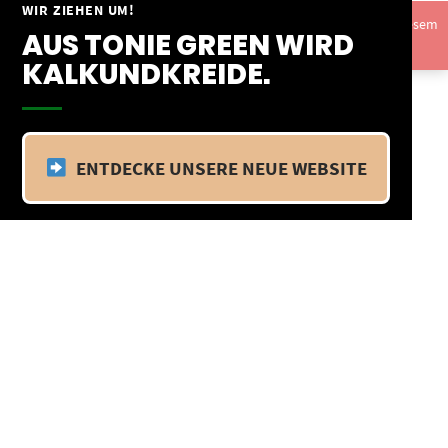
Springe
WIR ZIEHEN UM!
Vom 09.04.25 - 20.04.25 befinden wir uns im Betriebsurlaub. In diesem
zum
AUS TONIE GREEN WIRD
Zeitraum findet kein Versand statt.
Ausblenden
Inhalt
KALKUNDKREIDE.
ENTDECKE UNSERE NEUE WEBSITE