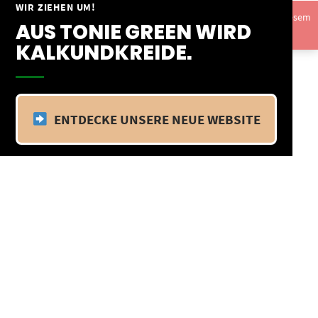
Springe
WIR ZIEHEN UM!
Vom 09.04.25 - 20.04.25 befinden wir uns im Betriebsurlaub. In diesem
zum
AUS TONIE GREEN WIRD
Zeitraum findet kein Versand statt.
Ausblenden
Inhalt
KALKUNDKREIDE.
ENTDECKE UNSERE NEUE WEBSITE