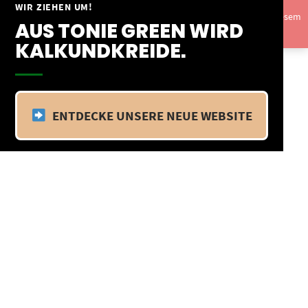
Springe
WIR ZIEHEN UM!
Vom 09.04.25 - 20.04.25 befinden wir uns im Betriebsurlaub. In diesem
zum
AUS TONIE GREEN WIRD
Zeitraum findet kein Versand statt.
Ausblenden
Inhalt
KALKUNDKREIDE.
ENTDECKE UNSERE NEUE WEBSITE