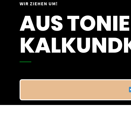
Springe
WIR ZIEHEN UM!
Vom 09.04.25 - 20.04.25
zum
AUS TONIE
Inhalt
KALKUNDK