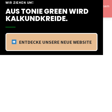
Springe
WIR ZIEHEN UM!
Vom 09.04.25 - 20.04.25 befinden wir uns im Betriebsurlaub. In diesem
zum
AUS TONIE GREEN WIRD
Zeitraum findet kein Versand statt.
Ausblenden
Inhalt
KALKUNDKREIDE.
ENTDECKE UNSERE NEUE WEBSITE