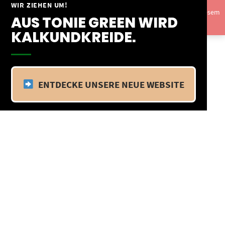
Springe
WIR ZIEHEN UM!
Vom 09.04.25 - 20.04.25 befinden wir uns im Betriebsurlaub. In diesem
zum
AUS TONIE GREEN WIRD
Zeitraum findet kein Versand statt.
Ausblenden
Inhalt
KALKUNDKREIDE.
ENTDECKE UNSERE NEUE WEBSITE