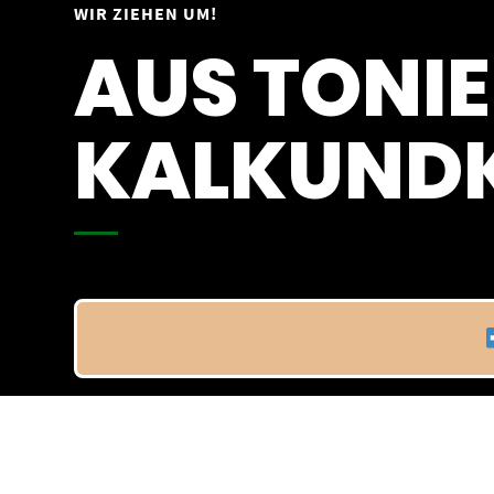
Springe
WIR ZIEHEN UM!
Vom 09.04.25 - 20.04.25
zum
AUS TONIE
Inhalt
KALKUNDK