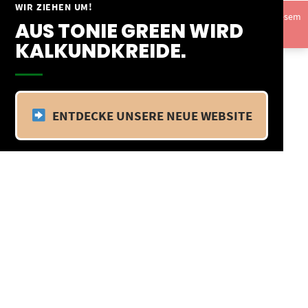
Springe
WIR ZIEHEN UM!
Vom 09.04.25 - 20.04.25 befinden wir uns im Betriebsurlaub. In diesem
zum
AUS TONIE GREEN WIRD
Zeitraum findet kein Versand statt.
Ausblenden
Inhalt
KALKUNDKREIDE.
ENTDECKE UNSERE NEUE WEBSITE