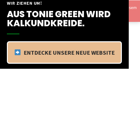
Springe
WIR ZIEHEN UM!
Vom 09.04.25 - 20.04.25 befinden wir uns im Betriebsurlaub. In diesem
zum
AUS TONIE GREEN WIRD
Zeitraum findet kein Versand statt.
Ausblenden
Inhalt
KALKUNDKREIDE.
ENTDECKE UNSERE NEUE WEBSITE