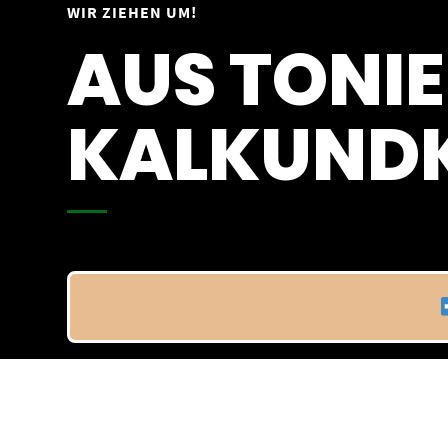
Springe
WIR ZIEHEN UM!
Vom 09.04.25 - 20.04.25
zum
AUS TONIE
Inhalt
KALKUNDK