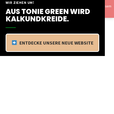
Springe
WIR ZIEHEN UM!
Vom 09.04.25 - 20.04.25 befinden wir uns im Betriebsurlaub. In diesem
zum
AUS TONIE GREEN WIRD
Zeitraum findet kein Versand statt.
Ausblenden
Inhalt
KALKUNDKREIDE.
ENTDECKE UNSERE NEUE WEBSITE