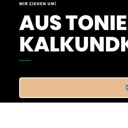
Springe
WIR ZIEHEN UM!
Vom 09.04.25 - 20.04.25
zum
AUS TONIE
Inhalt
KALKUNDK