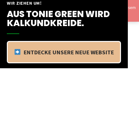
Springe
WIR ZIEHEN UM!
Vom 09.04.25 - 20.04.25 befinden wir uns im Betriebsurlaub. In diesem
zum
AUS TONIE GREEN WIRD
Zeitraum findet kein Versand statt.
Ausblenden
Inhalt
KALKUNDKREIDE.
ENTDECKE UNSERE NEUE WEBSITE