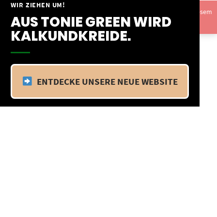
Springe
WIR ZIEHEN UM!
Vom 09.04.25 - 20.04.25 befinden wir uns im Betriebsurlaub. In diesem
zum
AUS TONIE GREEN WIRD
Zeitraum findet kein Versand statt.
Ausblenden
Inhalt
KALKUNDKREIDE.
ENTDECKE UNSERE NEUE WEBSITE