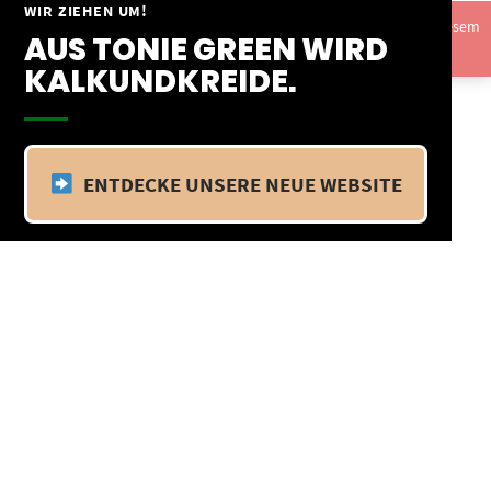
Springe
WIR ZIEHEN UM!
Vom 09.04.25 - 20.04.25 befinden wir uns im Betriebsurlaub. In diesem
zum
AUS TONIE GREEN WIRD
Zeitraum findet kein Versand statt.
Ausblenden
Inhalt
KALKUNDKREIDE.
ENTDECKE UNSERE NEUE WEBSITE