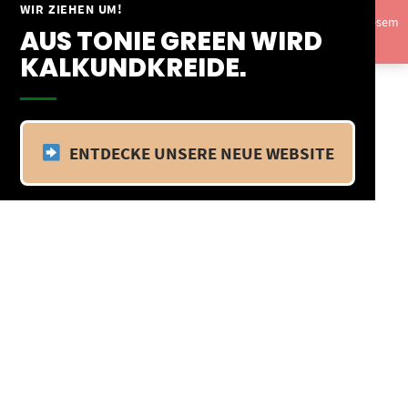
Springe
WIR ZIEHEN UM!
Vom 09.04.25 - 20.04.25 befinden wir uns im Betriebsurlaub. In diesem
zum
AUS TONIE GREEN WIRD
Zeitraum findet kein Versand statt.
Ausblenden
Inhalt
KALKUNDKREIDE.
ENTDECKE UNSERE NEUE WEBSITE