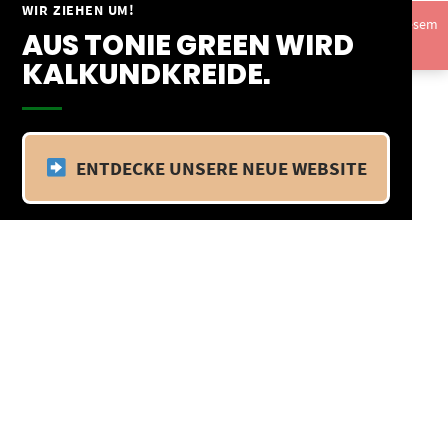
Springe
WIR ZIEHEN UM!
Vom 09.04.25 - 20.04.25 befinden wir uns im Betriebsurlaub. In diesem
zum
AUS TONIE GREEN WIRD
Zeitraum findet kein Versand statt.
Ausblenden
Inhalt
KALKUNDKREIDE.
ENTDECKE UNSERE NEUE WEBSITE