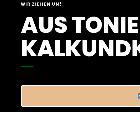
Springe
WIR ZIEHEN UM!
Vom 09.04.25 - 20.04.25
zum
AUS TONIE
Inhalt
KALKUNDK