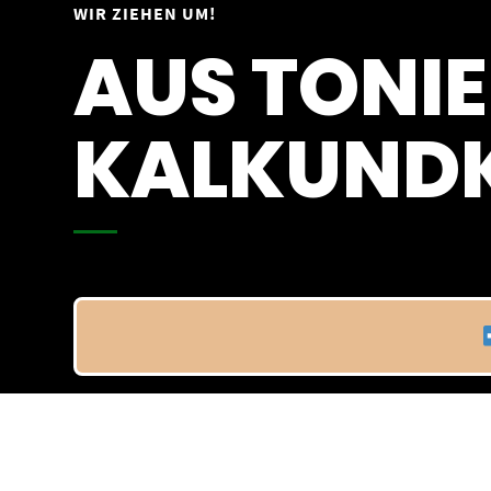
Springe
WIR ZIEHEN UM!
Vom 09.04.25 - 20.04.25
zum
AUS TONIE
Inhalt
KALKUNDK