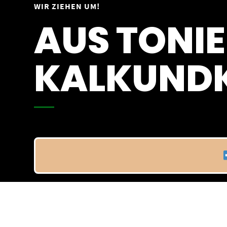
Springe
WIR ZIEHEN UM!
Vom 09.04.25 - 20.04.25
zum
AUS TONIE
Inhalt
KALKUNDK