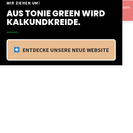
Springe
WIR ZIEHEN UM!
Vom 09.04.25 - 20.04.25 befinden wir uns im Betriebsurlaub. In diesem
zum
AUS TONIE GREEN WIRD
Zeitraum findet kein Versand statt.
Ausblenden
Inhalt
KALKUNDKREIDE.
ENTDECKE UNSERE NEUE WEBSITE