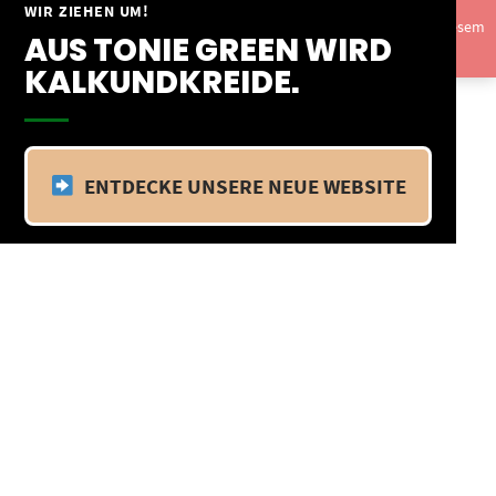
Springe
WIR ZIEHEN UM!
Vom 09.04.25 - 20.04.25 befinden wir uns im Betriebsurlaub. In diesem
zum
AUS TONIE GREEN WIRD
Zeitraum findet kein Versand statt.
Ausblenden
Inhalt
KALKUNDKREIDE.
ENTDECKE UNSERE NEUE WEBSITE