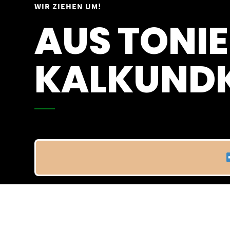
Springe
WIR ZIEHEN UM!
Vom 09.04.25 - 20.04.25
zum
AUS TONIE
Inhalt
KALKUNDK