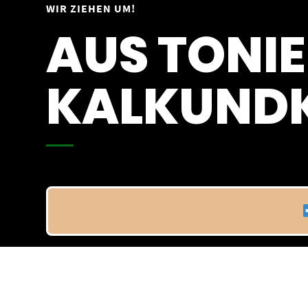
Springe
WIR ZIEHEN UM!
Vom 09.04.25 - 20.04.25
zum
AUS TONIE
Inhalt
KALKUNDK