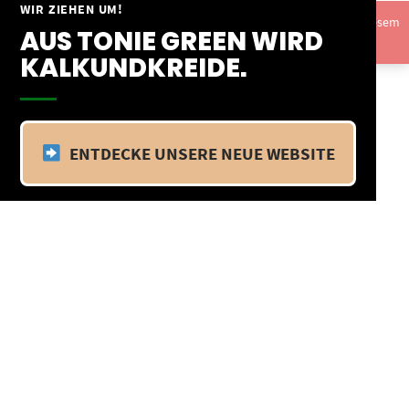
Springe
WIR ZIEHEN UM!
Vom 09.04.25 - 20.04.25 befinden wir uns im Betriebsurlaub. In diesem
zum
AUS TONIE GREEN WIRD
Zeitraum findet kein Versand statt.
Ausblenden
Inhalt
KALKUNDKREIDE.
ENTDECKE UNSERE NEUE WEBSITE